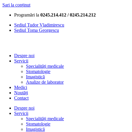
Sari la conținut
Programări la
0245.214.412 / 0245.214.212
Sediul Tudor Vladimirescu
Sediul Toma Georgescu
Despre noi
Servicii
Specialități medicale
Stomatologie
Imagistică
Analize de laborator
Medici
Noutăți
Contact
Despre noi
Servicii
Specialități medicale
Stomatologie
Imagistică