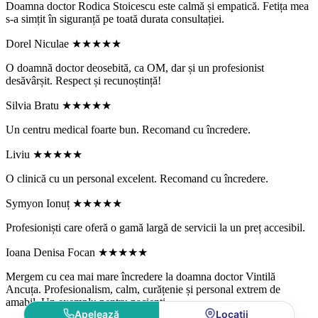
Doamna doctor Rodica Stoicescu este calmă și empatică. Fetița mea
s-a simțit în siguranță pe toată durata consultației.
Dorel Niculae
★★★★★
O doamnă doctor deosebită, ca OM, dar și un profesionist
desăvârșit. Respect și recunoștință!
Silvia Bratu
★★★★★
Un centru medical foarte bun. Recomand cu încredere.
Liviu
★★★★★
O clinică cu un personal excelent. Recomand cu încredere.
Symyon Ionuț
★★★★★
Profesioniști care oferă o gamă largă de servicii la un preț accesibil.
Ioana Denisa Focan
★★★★★
Mergem cu cea mai mare încredere la doamna doctor Vintilă
Ancuța. Profesionalism, calm, curățenie și personal extrem de
amabil. Un exemplu pentru pacienți.
Apelează
Locații