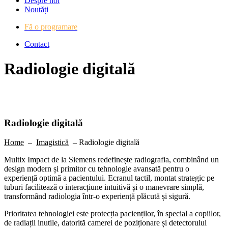
Despre noi
Noutăți
Fă o programare
Contact
Radiologie digitală
Radiologie digitală
Home
–
Imagistică
– Radiologie digitală
Multix Impact de la Siemens redefinește radiografia, combinând un
design modern și primitor cu tehnologie avansată pentru o
experiență optimă a pacientului. Ecranul tactil, montat strategic pe
tuburi facilitează o interacțiune intuitivă și o manevrare simplă,
transformând radiologia într-o experiență plăcută și sigură.
Prioritatea tehnologiei este protecția pacienților, în special a copiilor,
de radiații inutile, datorită camerei de poziționare și detectorului