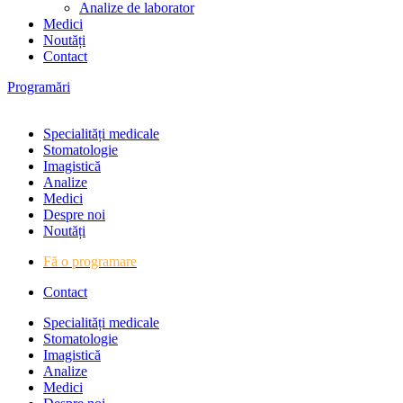
Analize de laborator
Medici
Noutăți
Contact
Programări
Specialități medicale
Stomatologie
Imagistică
Analize
Medici
Despre noi
Noutăți
Fă o programare
Contact
Specialități medicale
Stomatologie
Imagistică
Analize
Medici