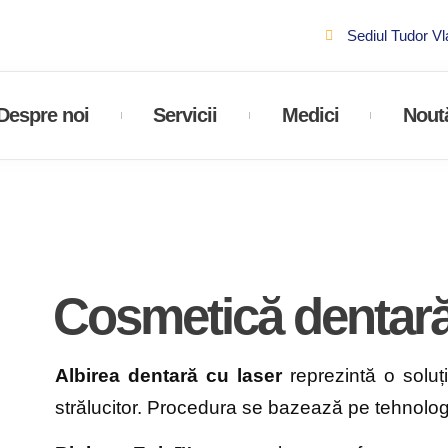
Sediul Tudor V
Despre noi
Servicii
Medici
Noută
a
Cosmetică dentar
A
lbirea dentară cu laser
reprezintă o soluț
strălucitor. Procedura se bazează pe tehnolo