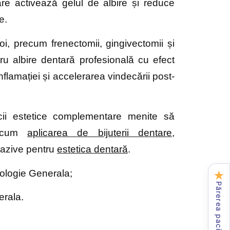
re activează gelul de albire și reduce
re.
moi, precum frenectomii, gingivectomii și
ru albire dentară profesională cu efect
inflamației și accelerarea vindecării post-
icii estetice complementare menite să
recum
aplicarea de bijuterii dentare
,
vazive pentru
estetica dentară
.
tologie Generala;
★
Părerea pacienților
erala.