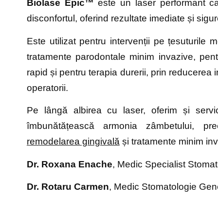
Biolase Epic™
este un laser performant ca
disconfortul, oferind rezultate imediate și sigu
Este utilizat pentru intervenții pe țesuturile 
tratamente parodontale minim invazive, pent
rapid și pentru terapia durerii, prin reducerea 
operatorii.
Pe lângă albirea cu laser, oferim și serv
îmbunătățească armonia zâmbetului, p
remodelarea gingivală
și tratamente minim in
Dr. Roxana Enache
, Medic Specialist Stoma
Dr. Rotaru Carmen
, Medic Stomatologie Gen