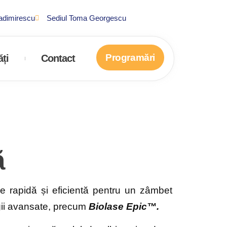
ladimirescu
Sediul Toma Georgescu
Programări
ți
Contact
ă
ie rapidă și eficientă pentru un zâmbet
gii avansate, precum
Biolase Epic™.