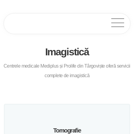
Imagistică
Imagistica Targoviste
Centrele medicale Mediplus și Prolife din Târgoviște oferă servicii
complete de imagistic
ă
Tomografie