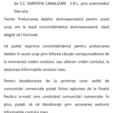
de
S.C. KARPATIA CANALIZARI S.R.L
, prin intermediul
Site-ului.
Temei: Prelucrarea datelor dumneavoastră pentru acest
scop are la bază consimțământul dumneavoastră, dacă
alegeți să-l furnizați.
Vă puteți exprima consimțământul pentru prelucrarea
datelor în acest scop prin bifarea căsuței corespunzătoare de
la momentul creării contului, sau ulterior creării contului, la
secțiunea Informațiile contului meu.
Pentru dezabonarea de la primirea unor astfel de
comunicări comerciale puteți folosi opţiunea de la finalul
fiecărui e-mail/ sms conţinând comunicări comerciale. În
plus, puteți să vă dezabonați prin accesarea secțiunii
Informațiile contului meu.