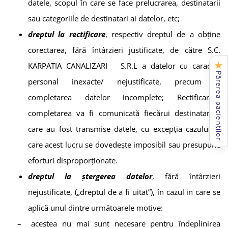
datele, scopul în care se face prelucrarea, destinatarii
sau categoriile de destinatari ai datelor, etc;
dreptul la rectificare
, respectiv dreptul de a obține
corectarea, fără întârzieri justificate, de către
S.C.
★
KARPATIA CANALIZARI S.R.L
a datelor cu caracter
Părerea pacienților
personal inexacte/ nejustificate, precum și
completarea datelor incomplete; Rectificarea/
completarea va fi comunicată fiecărui destinatar la
care au fost transmise datele, cu excepția cazului în
care acest lucru se dovedește imposibil sau presupune
eforturi disproporționate.
dreptul la ștergerea datelor
, fără întârzieri
nejustificate, („dreptul de a fi uitat”), în cazul in care se
aplică unul dintre următoarele motive:
– acestea nu mai sunt necesare pentru îndeplinirea