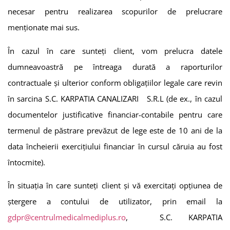
necesar pentru realizarea scopurilor de prelucrare
menționate mai sus.
În cazul în care sunteți client, vom prelucra datele
dumneavoastră pe întreaga durată a raporturilor
contractuale și ulterior conform obligaţiilor legale care revin
în sarcina
S.C. KARPATIA CANALIZARI S.R.L
(de ex., în cazul
documentelor justificative financiar-contabile pentru care
termenul de păstrare prevăzut de lege este de 10 ani de la
data încheierii exerciţiului financiar în cursul căruia au fost
întocmite).
În situaţia în care sunteți client și vă exercitați opțiunea de
ştergere a contului de utilizator, prin email la
gdpr@centrulmedicalmediplus.ro
,
S.C. KARPATIA