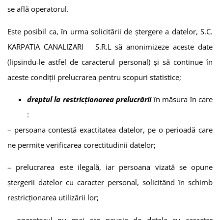
se află operatorul.
Este posibil ca, în urma solicitării de ștergere a datelor,
S.C.
KARPATIA CANALIZARI S.R.L
să anonimizeze aceste date
(lipsindu-le astfel de caracterul personal) și să continue în
aceste condiții prelucrarea pentru scopuri statistice;
dreptul la restricționarea prelucrării
în măsura în care
:
– persoana contestă exactitatea datelor, pe o perioadă care
ne permite verificarea corectitudinii datelor;
– prelucrarea este ilegală, iar persoana vizată se opune
ștergerii datelor cu caracter personal, solicitând în schimb
restricționarea utilizării lor;
– operatorul nu mai are nevoie de datele cu caracter