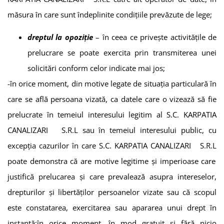
măsura în care sunt îndeplinite condițiile prevăzute de lege;
dreptul la opoziție
– în ceea ce privește activitățile de
prelucrare se poate exercita prin transmiterea unei
solicitări conform celor indicate mai jos;
-în orice moment, din motive legate de situația particulară în
care se află persoana vizată, ca datele care o vizează să fie
prelucrate în temeiul interesului legitim al
S.C. KARPATIA
CANALIZARI S.R.L
sau în temeiul interesului public, cu
excepția cazurilor în care
S.C. KARPATIA CANALIZARI S.R.L
poate demonstra că are motive legitime și imperioase care
justifică prelucarea și care prevalează asupra intereselor,
drepturilor și libertăților persoanelor vizate sau că scopul
este constatarea, exercitarea sau apararea unui drept în
instanță;în orice moment, în mod gratuit și fără nicio